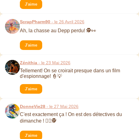
J'aime
ScrapPharm90
- le 26 Avril 2026
Ah, la chasse au Depp perdu! 🕵️👀
J'aime
Zénithia
- le 23 Mai 2026
Tellement! On se croirait presque dans un film
d'espionnage! 👮💡
J'aime
DonneVie28
- le 27 Mai 2026
C'est exactement ça ! On est des détectives du
dimanche ! 🕵️‍♀️🕵
J'aime