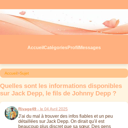
Accueil
Catégories
Profil
Messages
Accueil
>
Sujet
Quelles sont les informations disponibles
sur Jack Depp, le fils de Johnny Depp ?
Rivage49
- le 04 Avril 2025
J'ai du mal à trouver des infos fiables et un peu
détaillées sur Jack Depp. On dirait qu'il est
beaucoup plus discret que sa sœur. Des gens