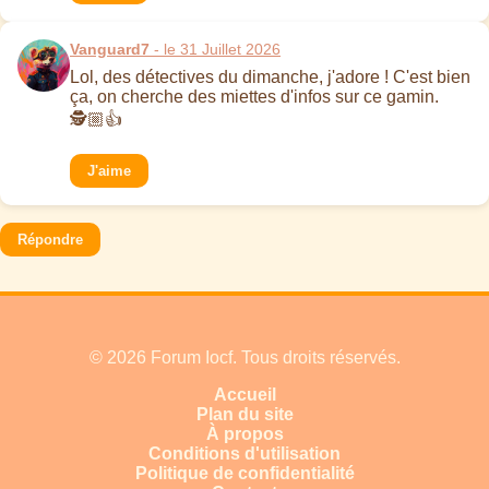
Vanguard7
- le 31 Juillet 2026
Lol, des détectives du dimanche, j'adore ! C'est bien
ça, on cherche des miettes d'infos sur ce gamin.
🕵️🏼👍
J'aime
Répondre
© 2026 Forum Iocf. Tous droits réservés.
Accueil
Plan du site
À propos
Conditions d'utilisation
Politique de confidentialité