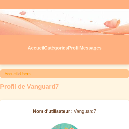
Accueil
Catégories
Profil
Messages
Accueil
>
Users
Profil de Vanguard7
Nom d'utilisateur :
Vanguard7