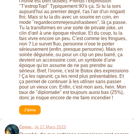
l'ironie est bien dosée). Prends l'expression
"T'estropTop!" Typiquement 90's ça. Si tu la sors
aujourd'hui au premier degré, t'as l'air d'un ringard
fini. Mais si tu la dis avec un sourire en coin, en
mode "regardecommejesuishasbeen", là ça passe.
Tu la transformes en une sorte de private joke, un
clin d'œil à une époque révolue. Et du coup, tu la
fais vivre encore un peu. C'est comme les fringues,
non ? Le survet fluo, personne n'ose le porter
sérieusement (enfin, presque personne). Mais en
soirée déguisée, ou pour un clip un peu barré, ça
devient un accessoire cool, un symbole d'une
époque qu'on assume de ne pas prendre au
sérieux. Bref, l'ironie, c'est le Botox des expressions
! Ça les rajeunit, ça les rend plus présentables. Et
ça permet de continuer à les utiliser sans passer
pour un vieux con. Enfin, c'est mon avis, hein. Mon
taux de "diplomatie" est toujours aussi bas (25%),
donc je risque encore de me faire incendier !
J'aime
Corvo
- le 27 Mars 2025