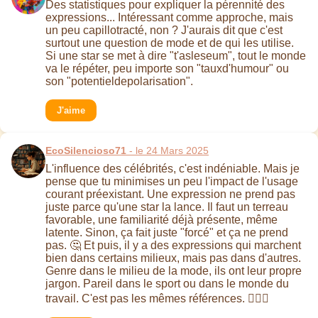
Des statistiques pour expliquer la pérennité des
expressions... Intéressant comme approche, mais
un peu capillotracté, non ? J'aurais dit que c'est
surtout une question de mode et de qui les utilise.
Si une star se met à dire "t'asleseum", tout le monde
va le répéter, peu importe son "tauxd'humour" ou
son "potentieldepolarisation".
J'aime
EcoSilencioso71
- le 24 Mars 2025
L'influence des célébrités, c'est indéniable. Mais je
pense que tu minimises un peu l'impact de l'usage
courant préexistant. Une expression ne prend pas
juste parce qu'une star la lance. Il faut un terreau
favorable, une familiarité déjà présente, même
latente. Sinon, ça fait juste "forcé" et ça ne prend
pas. 🤔 Et puis, il y a des expressions qui marchent
bien dans certains milieux, mais pas dans d'autres.
Genre dans le milieu de la mode, ils ont leur propre
jargon. Pareil dans le sport ou dans le monde du
travail. C'est pas les mêmes références. 🤷🏻‍♀️