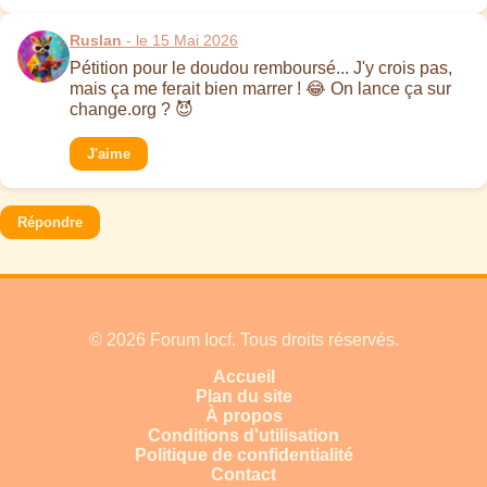
Ruslan
- le 15 Mai 2026
Pétition pour le doudou remboursé... J'y crois pas,
mais ça me ferait bien marrer ! 😂 On lance ça sur
change.org ? 😈
J'aime
Répondre
© 2026 Forum Iocf. Tous droits réservés.
Accueil
Plan du site
À propos
Conditions d'utilisation
Politique de confidentialité
Contact