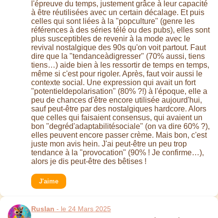
l'épreuve du temps, justement grâce à leur capacité
à être réutilisées avec un certain décalage. Et puis
celles qui sont liées à la "popculture" (genre les
références à des séries télé ou des pubs), elles sont
plus susceptibles de revenir à la mode avec le
revival nostalgique des 90s qu'on voit partout. Faut
dire que la "tendanceàdigresser" (70% aussi, tiens
tiens…) aide bien à les ressortir de temps en temps,
même si c'est pour rigoler. Après, faut voir aussi le
contexte social. Une expression qui avait un fort
"potentieldepolarisation" (80% ?!) à l'époque, elle a
peu de chances d'être encore utilisée aujourd'hui,
sauf peut-être par des nostalgiques hardcore. Alors
que celles qui faisaient consensus, qui avaient un
bon "degréd'adaptabilitésociale" (on va dire 60% ?),
elles peuvent encore passer crème. Mais bon, c'est
juste mon avis hein. J'ai peut-être un peu trop
tendance à la "provocation" (90% ! Je confirme…),
alors je dis peut-être des bêtises !
J'aime
Ruslan
- le 24 Mars 2025