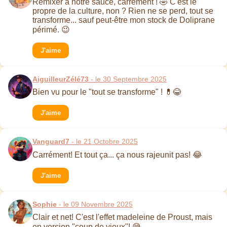
Remixer à notre sauce, carrément ! 🤣 C'est le
propre de la culture, non ? Rien ne se perd, tout se
transforme... sauf peut-être mon stock de Doliprane
périmé. 😉
J'aime
AiguilleurZélé73
- le 30 Septembre 2025
Bien vu pour le "tout se transforme" ! 💊😂
J'aime
Vanguard7
- le 21 Octobre 2025
Carrément! Et tout ça... ça nous rajeunit pas! 😂
J'aime
Sophie
- le 09 Novembre 2025
Clair et net! C'est l'effet madeleine de Proust, mais
en version "coup de vieux"! 😅