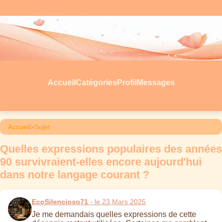
Accueil
Catégories
Profil
Messages
Accueil
>
Sujet
Quelles expressions populaires des années
90 survivraient-elles encore aujourd'hui
dans notre langage courant ?
EcoSilencioso71
- le 23 Mars 2025
Je me demandais quelles expressions de cette