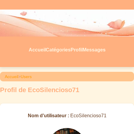
Accueil
Catégories
Profil
Messages
Accueil
>
Users
Profil de EcoSilencioso71
Nom d'utilisateur :
EcoSilencioso71